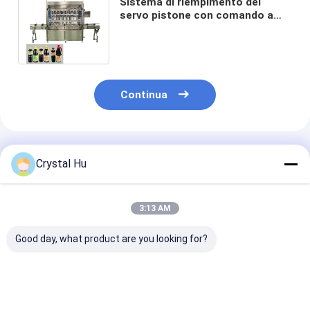
Sistema di riempimento del
servo pistone con comando a
motore con basso consumo
energetico 3KW
Continua
Prodotti Raccomandati
Crystal Hu
3:13 AM
Good day, what product are you looking for?
Controllo PLC
Meccanismo di
Apparecchiatu
Macchina di
riempimento della
riempimento