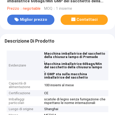
imballatrice 60bags/Min GMP del sacchetto della
chiusura lampo
Prezzo：negotiable
MOQ：1 insieme
Miglior prezzo
Contattaci
Descrizione Di Prodotto
Macchina imballatrice del sacchetto
della chiusura lampo di Premade
,
Macchina imballatrice 60bags/Min
Evidenziare
del sacchetto della chiusura lampo
,
Il GMP sta sulla macchina
imballatrice del sacchetto
Capacità di
100 insiemi al mese
alimentazione
Certificazione
CE
Imballaggi
scatole di legno senza fumigazione che
particolari
rispettano le norme internazionali
Luogo di origine
Shanghai