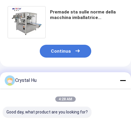
Premade sta sulle norme della
macchina imballatrice
60bags/Min GMP del sacchetto
della chiusura lampo
Continua
Prodotti Raccomandati
Crystal Hu
4:28 AM
Good day, what product are you looking for?