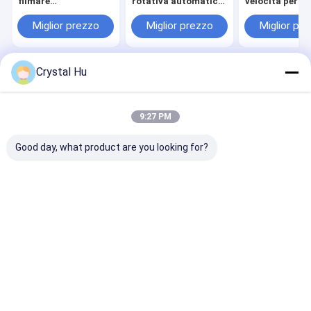
filmare
rotativa automatica
velocità per
l'etichettatrice degli
a posizione fissa per
l'etichettatura
strizzacervelli della
contenitori rotondi
lati per
Miglior prezzo
Miglior prezzo
Miglior pr
manica con
un'applicazion
l'etichettatrice della
efficiente
bottiglia del tunnel
degli strizzacervelli
Crystal Hu
del vapore
Casa
Circa noi
Desktop Site
Mappa del sito
Norme sulla privacy
Qualità
Imbottigliatrice
Fabbrica cinese.Copyright © 2026 Metica
9:27 PM
Machinery (Shanghai) Co., Ltd.. All Rights Reserved.
Good day, what product are you looking for?
Casa
Prodotti
Mostra VR