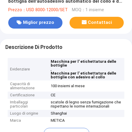
bottiglia dell'autoadesivo automatico del collo e dei
lati
Prezzo：USD 8000-12000/SET
MOQ：1 insieme
Miglior prezzo
Contattaci
Descrizione Di Prodotto
Macchina per l' etichettatura delle
bottiglie
Evidenziare
,
Macchina per l' etichettatura delle
bottiglie con adesivo al collo
Capacità di
100 insiemi al mese
alimentazione
Certificazione
CE
Imballaggi
scatole di legno senza fumigazione che
particolari
rispettano le norme internazionali
Luogo di origine
Shanghai
Marca
METICA