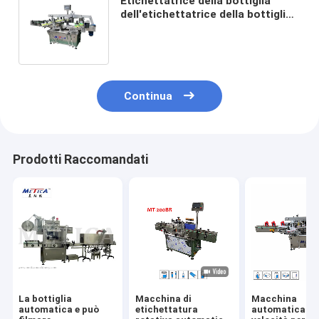
Etichettatrice della bottiglia
dell'etichettatrice della bottiglia
dell'autoadesivo automatico del
collo e dei lati
Continua
Prodotti Raccomandati
La bottiglia
Macchina di
Macchina
automatica e può
etichettatura
automatica ad