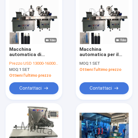
Macchina
Macchina
automatica di
automatica per il
riempimento di
riempimento, la
Prezzo:
USD 13000-16000/SET
MOQ:
1 SET
bottiglie a rotolo a
crimpatura e il
MOQ:
1 SET
Ottieni l'ultimo prezzo
sfera con tappo di
confezionamento di
chiusura e di
tubi di profumo da
Ottieni l'ultimo prezzo
etichettatura per oli
10-20 ml
essenziali
Contattaci
Contattaci
Casa
Prodotti
Mostra VR