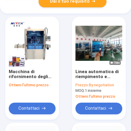
Dai il tuo requisito
Macchina di
Linea automatica di
rifornimento degli
riempimento e
ugelli
etichettatura delle
Ottieni l'ultimo prezzo
Prezzo:
By negotiation
dell'attrezzatura 4
bottiglie per liquidi
MOQ:
1 insieme
dell'imbottigliamento
orali a monoblocco
con il servo sistema
Ottieni l'ultimo prezzo
Contattaci
Contattaci