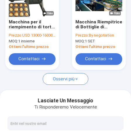
Circa noi
Giro della fabbrica
Macchina per il
Macchina Riempitrice
riempimento di torte
di Bottiglie di
Controllo di qualità
da 100g Controllo
Profumo di
Prezzo:
USD 13000-16000/SET
Prezzo:
By negotiation
touchscreen
Precisione,
MOQ:
1 insieme
MOQ:
1 SET
2000BPH-3000BPH
Aggraffatrice,
Contattici
Etichettatrice 1000-
Ottieni l'ultimo prezzo
Ottieni l'ultimo prezzo
1800BPH Pompa a
Ingranaggi
Richieda una citazione
Contattaci
Contattaci
Osservi più
Imbottigliatrice
TAPPATRICE DELLA BOTTIGLIA
Lasciate Un Messaggio
Ti Risponderemo Velocemente
etichettatrice della bottiglia
lavabottiglie