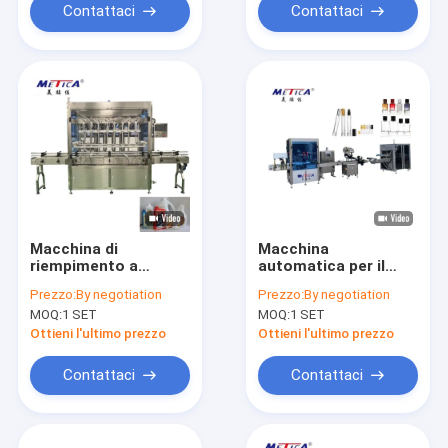
cosmetici
Contattaci
Contattaci
Macchina di
Macchina
riempimento a
automatica per il
volume costante a
riempimento, la
Prezzo:
By negotiation
Prezzo:
By negotiation
consumo di potenza
crimpatura,
MOQ:
1 SET
MOQ:
1 SET
completamente
l'etichettatura e il
automatica da 3 kW
confezionamento di
Ottieni l'ultimo prezzo
Ottieni l'ultimo prezzo
bottiglie di profumo
in vetro
Contattaci
Contattaci