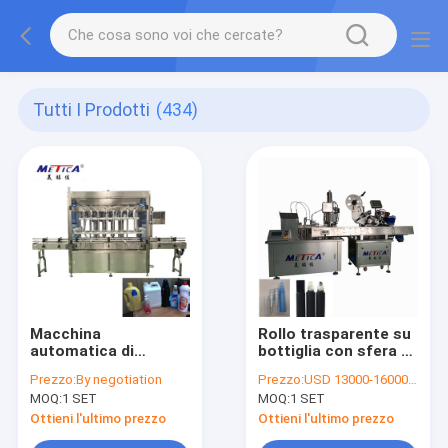
Tutti I Prodotti
(434)
Macchina
Rollo trasparente su
automatica di
bottiglia con sfera a
riempimento di liquidi
rulli di precisione che
Prezzo:
By negotiation
Prezzo:
USD 13000-16000/SET
500KG Output 1000-
garantisce
MOQ:
1 SET
MOQ:
1 SET
5000 BPH
l'applicazione
agevole di profumi,
Ottieni l'ultimo prezzo
Ottieni l'ultimo prezzo
oli essenziali e