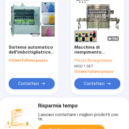
Sistema automatico
Macchina di
dell'imbottigliatrice
riempimento
dei prodotti della
automatico di
Ottieni l'ultimo prezzo
Prezzo:
By negotiation
pasta e del liquido
bottiglie di salsa da
MOQ:
1 SET
per i compratori di
500 kg con sistema
B2B
di controllo PLC e
Ottieni l'ultimo prezzo
servomotore a
motore
Contattaci
Contattaci
Risparmia tempo
Lasciaci contattare i migliori prodotti con
te.