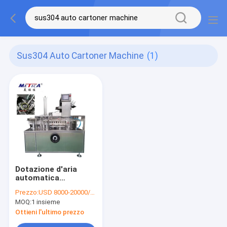
Sus304 Auto Cartoner Machine
(1)
Dotazione d'aria
automatica
d'inscatolamento
Prezzo:
USD 8000-20000/SET
della macchina
MOQ:
1 insieme
0.8mpa del
cartonista della
Ottieni l'ultimo prezzo
macchina della