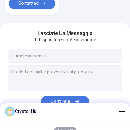
bottiglia SUS304
Contattaci
Lasciate Un Messaggio
Ti Risponderemo Velocemente
Continua
Crystal Hu
Le Nostre Categorie